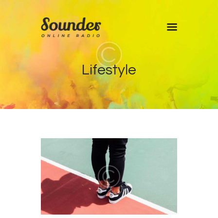
Home
Lifestyle
Shows
Blog
Features
About
Contacts