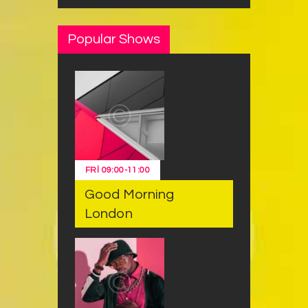
Popular Shows
FRI
09:00
-
11:00
Good Morning
London