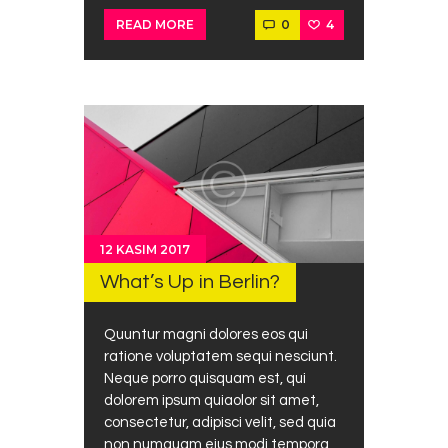
0
4
READ MORE
12 KASIM 2017
What’s Up in Berlin?
Quuntur magni dolores eos qui
ratione voluptatem sequi nesciunt.
Neque porro quisquam est, qui
dolorem ipsum quiaolor sit amet,
consectetur, adipisci velit, sed quia
non numquam eius modi tempora