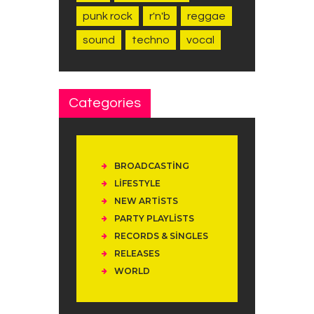
punk rock
r'n'b
reggae
sound
techno
vocal
Categories
BROADCASTING
LIFESTYLE
NEW ARTISTS
PARTY PLAYLISTS
RECORDS & SINGLES
RELEASES
WORLD