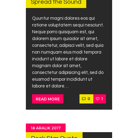
Spread the Sound
Quuntur magni dolores eos qui
ratione voluptatem sequi nesciunt.
Neque porro quisquam est, qui
dolorem ipsum quiaolor sit amet,
consectetur, adipisci velit, sed quia
non numquam eius modi tempora
incidunt ut labore et dolore
magnam dolor sit amet,
consectetur adipisicing elit, sed do
eiusmod tempor incididunt ut
labore et dolore…
0
1
READ MORE
18 ARALIK 2017