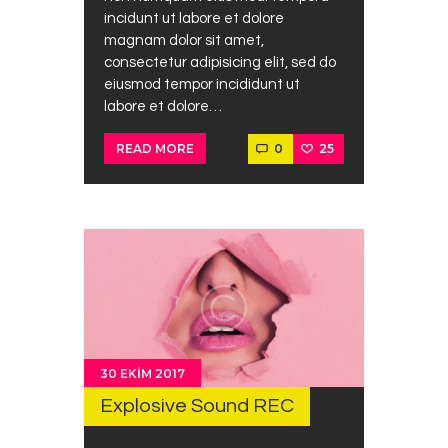
incidunt ut labore et dolore
magnam dolor sit amet,
consectetur adipisicing elit, sed do
eiusmod tempor incididunt ut
labore et dolore…
0
25
READ MORE
30 EKIM 2017
Explosive Sound REC