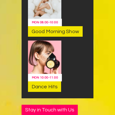
MON
08:00
-
10:00
Good Morning Show
MON
10:00
-
11:00
Dance Hits
Stay in Touch with Us