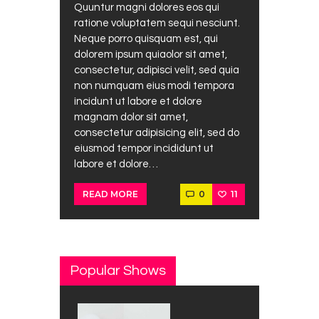
Quuntur magni dolores eos qui
ratione voluptatem sequi nesciunt.
Neque porro quisquam est, qui
dolorem ipsum quiaolor sit amet,
consectetur, adipisci velit, sed quia
non numquam eius modi tempora
incidunt ut labore et dolore
magnam dolor sit amet,
consectetur adipisicing elit, sed do
eiusmod tempor incididunt ut
labore et dolore…
0
11
READ MORE
Popular Shows