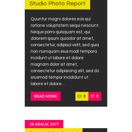
Studio Photo Report
Quuntur magni dolores eos qui
ratione voluptatem sequi nesciunt.
Neque porro quisquam est, qui
dolorem ipsum quiaolor sit amet,
consectetur, adipisci velit, sed quia
non numquam eius modi tempora
incidunt ut labore et dolore
magnam dolor sit amet,
consectetur adipisicing elit, sed do
eiusmod tempor incididunt ut
labore et dolore…
3
9
READ MORE
26 ARALIK 2017