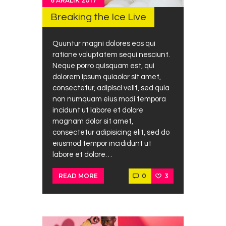
6 ARALIK 2017
Breaking the Ice Live
Quuntur magni dolores eos qui
ratione voluptatem sequi nesciunt.
Neque porro quisquam est, qui
dolorem ipsum quiaolor sit amet,
consectetur, adipisci velit, sed quia
non numquam eius modi tempora
incidunt ut labore et dolore
magnam dolor sit amet,
consectetur adipisicing elit, sed do
eiusmod tempor incididunt ut
labore et dolore…
0
3
READ MORE