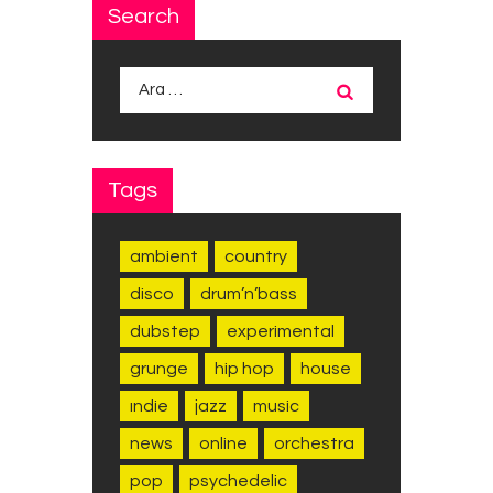
Search
Arama:
Tags
ambient
country
disco
drum’n’bass
dubstep
experimental
grunge
hip hop
house
indie
jazz
music
news
online
orchestra
pop
psychedelic