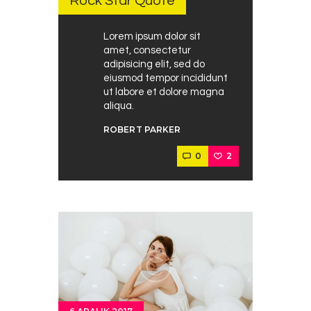
Rock Star Quote
Lorem ipsum dolor sit
amet, consectetur
adipisicing elit, sed do
eiusmod tempor incididunt
ut labore et dolore magna
aliqua.
ROBERT PARKER
0
2