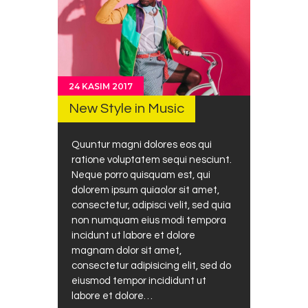
24 KASIM 2017
New Style in Music
Quuntur magni dolores eos qui
ratione voluptatem sequi nesciunt.
Neque porro quisquam est, qui
dolorem ipsum quiaolor sit amet,
consectetur, adipisci velit, sed quia
non numquam eius modi tempora
incidunt ut labore et dolore
magnam dolor sit amet,
consectetur adipisicing elit, sed do
eiusmod tempor incididunt ut
labore et dolore…