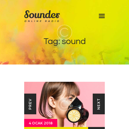
Home
Tag: sound
Shows
Blog
Features
About
Contacts
NEXT
PREV
4 OCAK 2018